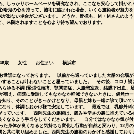
、しっかりホームページを研究なされ、ここなら安心して掛かれ
疑心暗鬼の心を持って、施術に臨まれた場合、いくら施術者が努力を
果が出ない場合がございます。 どうか、皆様も、Ｍ・Ｍさんのよう
て、来院されますことを心より待ち望んでおります。
』
46歳 女性 お住まい 横浜市
変お世話になっております。 以前から通っていました大船の会場が
いすることは叶わないことと思っていました。 その後、コロナ禍
らゆる不調 (緊張性頭痛、顎関節症、大腸憩室炎、結膜下出血、足
)が増え、病院に受診してもなかなか軽減できないときに、偶然ホ
を知り、そのことがきっかけとなり、母親と妹も一緒に診て頂いて
になり、体調もおかげ様で安定しています。 最近では、乳腺外科
がっています。 西岡先生の施術は、痛みや辛さの裏に抱えている
良くなるよう手当をしてくださいます。 自分ではなかなか気が付
かった身体が良くなると気持ちも変化し行動が自然と変わり、12月
間と共に取り組めました。西岡先生の施術のおかげと感謝しており