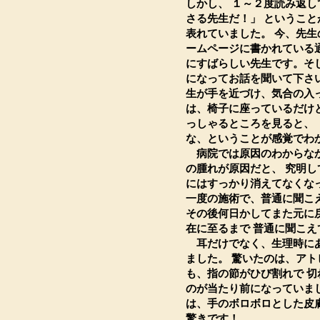
しかし、 １～２度読み返
さる先生だ！」 というこ
表れていました。 今、先
ームページに書かれている
にすばらしい先生です。そ
になってお話を聞いて下さ
生が手を近づけ、気合の入
は、椅子に座っているだけ
っしゃるところを見ると、
な、ということが感覚でわ
病院では原因のわからなか
の腫れが原因だと、 究明
にはすっかり消えてなくな
一度の施術で、普通に聞こ
その後何日かしてまた元に
在に至るまで 普通に聞こえ
耳だけでなく、生理時にあ
ました。 驚いたのは、ア
も、指の節がひび割れで 
のが当たり前になっていま
は、手のボロボロとした皮
驚きです！