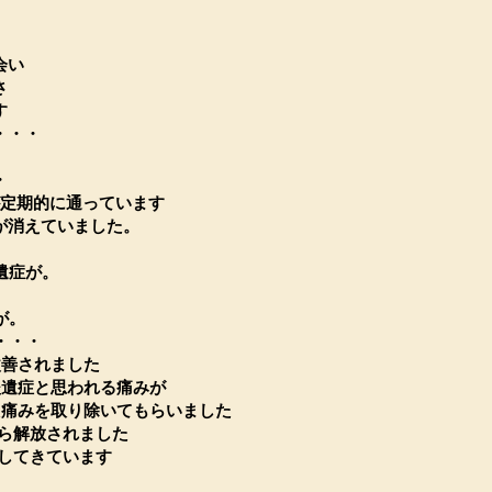
会い
さ
す
・・・
・
が定期的に通っています
が消えていました。
遺症が。
が。
が・・・
が改善されました
の後遺症と思われる痛みが
きた痛みを取り除いてもらい
ました
から解放されました
善してきています