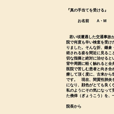
『真の手当てを受ける』
お名前 A・M 年
若い頃遭遇した交通事故が
院で何度も辛い検査を受け
りました。そんな折、鎌倉
術される姿を間近に見るこ
切な指摘と絶対に治せると
背中周囲に軽く触れると全
医院で苦しむ患者と向き合
療して頂く度に、古来から
です。 現在、間質性肺炎
になり、顔色がとても良く
私のようにその気になって
た僥倖（ぎょうこう）を、
院長から