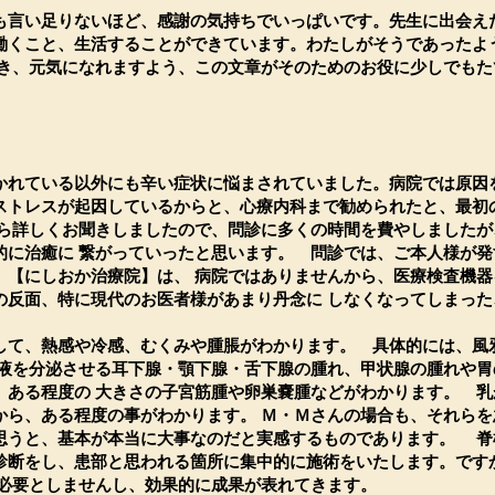
も言い足りないほど、感謝の気持ちでいっぱいです。先生に出会えた
働くこと、生活することができています。わたしがそうであったよ
行き、元気になれますよう、この文章がそのためのお役に少しでもた
れている以外にも辛い症状に悩まされていました。病院では原因
ストレスが起因しているからと、心療内科まで勧められたと、最初
から詳しくお聞きしましたので、問診に多くの時間を費やしましたが
的に治癒に 繋がっていったと思います。 問診では、ご本人様が発
。【にしおか治療院】は、 病院ではありませんから、医療検査機器
の反面、特に現代のお医者様があまり丹念に しなくなってしまった
て、熱感や冷感、むくみや腫脹がわかります。 具体的には、風
唾液を分泌させる耳下腺・顎下腺・舌下腺の腫れ、甲状腺の腫れや胃
、ある程度の 大きさの子宮筋腫や卵巣嚢腫などがわかります。 乳
から、ある程度の事がわかります。 Ｍ・Ｍさんの場合も、それらを
思うと、基本が本当に大事なのだと実感するものであります。 脊
診断をし、患部と思われる箇所に集中的に施術をいたします。です
を必要としませんし、効果的に成果が表れてきます。