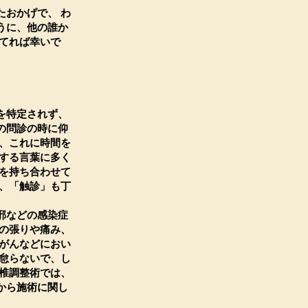
おかげで、 わ
うに、他の誰か
てれば幸いで
を特定されず、
の問診の時に仰
、これに時間を
する言葉に多く
を持ち合わせて
、「触診」も丁
邪などの感染症
の張りや痛み、
がんなどにおい
怠らないで、し
椎調整術では、
から施術に関し