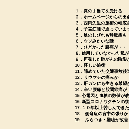
１．真の手当てを受ける
２．ホームページからの出
３．西岡先生の施術の幅広
４．子宮筋腫で通っていま
５．足のしびれも静脈瘤も
６．ウソみたいな話
７．ひどかった腰痛が・・
８. 信用していなかった私
９．再発した肺がんの陰影
10．怪しい施術
11．諦めていた交通事故後
12．リウマチの痛みが
13．肝ガンにも生きる希望
​​14．辛い腰痛と股関節痛
​15. 心電図と血糖の数値
16. 新型コロナワクチン
17. １０年以上苦しんで
​18. 側弯症の背中の張り
19. ふらつき・難聴が改