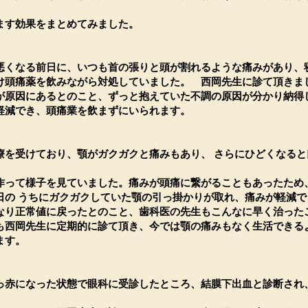
ます効果をまとめてみました。
悪くなる前日に、いつも首の張りと頭が割れるような痛みがあり、
け頭痛薬を飲みながら対処していました。 西岡先生に診て頂きま
が原因にあるとのこと、ずっと抱えていた不調の原因が分かり納得
軽減でき、頭痛業を飲まずにいられます。
療を受けており、顎がガクガクと痛みもあり、 さらにひどくなると
作って様子を見ていました。痛みが頭痛に繋がることもあったため
日の うちにガクガクしていた顎の引っ掛かりが取れ、痛みが軽減で
なり正常値に戻ったとのこと、歯科医の先生もこんなに早く治った
も西岡先生に定期的に診て頂き、今では顎の痛みもなく生活できる
ます。
っ赤になった状態で眼科に受診したところ、結膜下出血と診断され