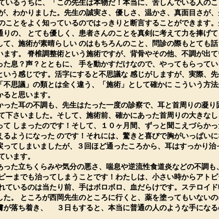
しているうちに、「この先生は本物だ！本当に、苦しんでいる人のこ
とが、わかりました。先生の誠実さ、優しさ、温かさ、真面目さが、
生のことをよく知っているのではっきりと断言することができます。
通りの、 とても優しく、患者さんのことを真剣に考えて力を捧げて
して、施術が素晴らしい のはもちろんのこと、問診の際もとても話
います。 脊椎調整術という施術ですが、背骨やその他、不調が出て
った息？声？とともに、 手を動かすだけなので、やってもらってい
という感じです。活字にすると不思議な 感じがしますが、実際、先
「不思議」の類とは全く違う、「施術」として確かに こういう方法
かると思います。
った耳の不調も、先生はたった一度の診察で、耳と首周りの凝り
して下さいました。そして、施術前、確かにあった首周りの大きなし
って しまったのです！そして、１０ヶ月間、ずっと聞こえづらかっ
えるようになった のです！それには、驚きと喜びで胸がいっぱいに
戻ってしまいましたが、３回ほど通ったころから、耳はすっかり治
ています。
った立ちくらみや気分の悪さ、喘息や逆流性食道炎などの不調も
トピーまでも治ってしまうことです！わたしは、小さい時からアトピ
切れているのは当たり前、手はボロボロ、血だらけです。ステロイド
した。 ところが西岡先生のところに行くと、薬を塗ってもいないの
膚が落ち着き、 ３日もすると、本当に普通の人のような手になる