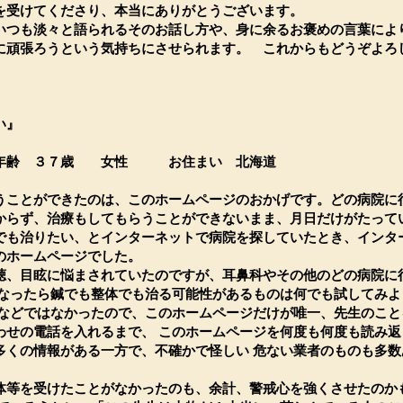
を受けてくださり、本当にありがとうございます。
いつも淡々と語られるそのお話し方や、身に余るお褒めの言葉によ
に頑張ろうという気持ちにさせられます。 これからもどうぞよろ
い』
齢 ３７歳 女性 お住まい 北海道
ことができたのは、このホームページのおかげです。どの病院に行
からず、治療もしてもらうことができないまま、月日だけがたってい
でも治りたい、とインターネットで病院を探していたとき、インター
のホームページでした。
、目眩に悩まされていたのですが、耳鼻科やその他のどの病院に
うなったら鍼でも整体でも治る可能性があるものは何でも試してみよ
 などではなかったので、このホームページだけが唯一、先生のこと
わせの電話を入れるまで、 このホームページを何度も何度も読み返
多くの情報がある一方で、不確かで怪しい 危ない業者のものも多数
等を受けたことがなかったのも、余計、警戒心を強くさせたのか