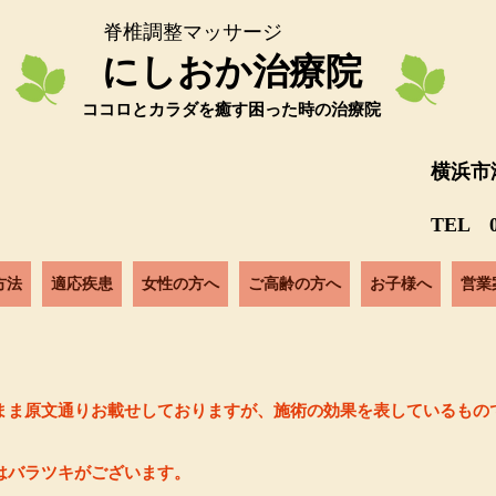
脊椎調整マッサージ
にしおか治療院
ココロとカラダを癒す困った時の治療院
横浜市
荒
TEL 0
方法
適応疾患
女性の方へ
ご高齢の方へ
お子様へ
営業
まま原文通りお載せしておりますが、施術の効果を表しているもの
はバラツキがございます。