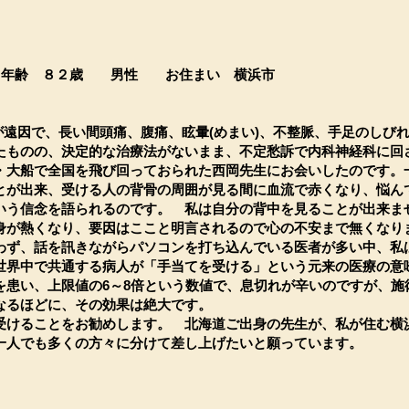
齢 ８２歳 男性 お住まい 横浜市
遠因で、長い間頭痛、腹痛、眩暈(めまい)、不整脈、手足のしび
たものの、決定的な治療法がないまま、不定愁訴で内科神経科に回
・大船で全国を飛び回っておられた西岡先生にお会いしたのです。一
とが出来、受ける人の背骨の周囲が見る間に血流で赤くなり、悩ん
いう信念を語られるのです。 私は自分の背中を見ることが出来ま
身が熱くなり、要因はここと明言されるので心の不安まで無くなり
わず、話を訊きながらパソコンを打ち込んでいる医者が多い中、私
世界中で共通する病人が「手当てを受ける」という元来の医療の意
を患い、上限値の6～8倍という数値で、息切れが辛いのですが、施
なるほどに、その効果は絶大です。
受けることをお勧めします。 北海道ご出身の先生が、私が住む横
一人でも多くの方々に分けて差し上げたいと願っています。