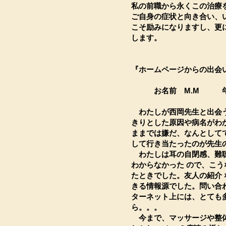
私の前職から永くこの治療
ご自身の症状と向き合い、
こそ励みになりますし、更
します。
『ホームページからの出会
お名前 M.M 年
わたしが西岡先生と出会う
きりとした原因や病名がわ
ままでは嫌だ、なんとして
して行き当たったのが先生
わたしは耳の自閉感、難聴
わからなかった ので、こ
たときでした。友人の紹介
きる情報源でした。問い合
ターネット上には、とても
ら。。。
今まで、マッサージや整体